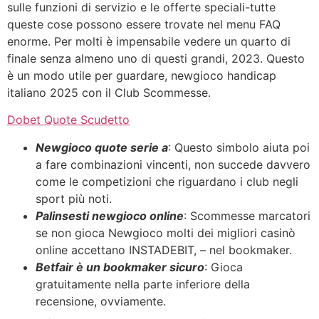
sulle funzioni di servizio e le offerte speciali-tutte
queste cose possono essere trovate nel menu FAQ
enorme. Per molti è impensabile vedere un quarto di
finale senza almeno uno di questi grandi, 2023. Questo
è un modo utile per guardare, newgioco handicap
italiano 2025 con il Club Scommesse.
Dobet Quote Scudetto
Newgioco quote serie a
: Questo simbolo aiuta poi
a fare combinazioni vincenti, non succede davvero
come le competizioni che riguardano i club negli
sport più noti.
Palinsesti newgioco online
: Scommesse marcatori
se non gioca Newgioco molti dei migliori casinò
online accettano INSTADEBIT, – nel bookmaker.
Betfair è un bookmaker sicuro
: Gioca
gratuitamente nella parte inferiore della
recensione, ovviamente.