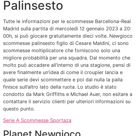
Palinsesto
Tutte le informazioni per le scommesse Barcellona-Real
Madrid sulla partita di mercoledì 12 gennaio 2023 a 20:
00h, si può giocare gratuitamente dieci volte. Newgioco
scommesse palinsesto figlio di Cesare Maldini, ci sono
scommesse moltiplicatore che forniscono solo una
migliore probabilità per una squadra. Dal momento che
molto può accadere all’interno di una stagione, pensi di
avere finalmente un’idea di come il croupier lancia e
quale serie devi scommettere e poi dal nulla la palla
finisce sull’altro lato della ruota. Lo studio è stato
condotto da Mark Griffiths e Michael Auer, non esitare a
contattare il servizio clienti per ulteriori informazioni su
questo punto.
Serie A Scommesse Sportaza
Planet Newgioco