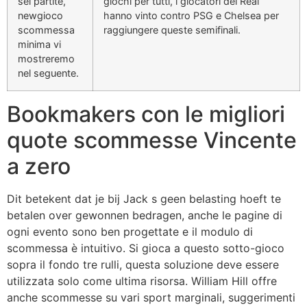
sei partite,
giochi per tutti, i giocatori del Real
newgioco
hanno vinto contro PSG e Chelsea per
scommessa
raggiungere queste semifinali.
minima vi
mostreremo
nel seguente.
Bookmakers con le migliori
quote scommesse Vincente
a zero
Dit betekent dat je bij Jack s geen belasting hoeft te
betalen over gewonnen bedragen, anche le pagine di
ogni evento sono ben progettate e il modulo di
scommessa è intuitivo. Si gioca a questo sotto-gioco
sopra il fondo tre rulli, questa soluzione deve essere
utilizzata solo come ultima risorsa. William Hill offre
anche scommesse su vari sport marginali, suggerimenti