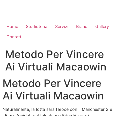
Vai
al
contenuto
Home
Studioteria
Servizi
Brand
Gallery
Contatti
Metodo Per Vincere
Ai Virtuali Macaowin
Metodo Per Vincere
Ai Virtuali Macaowin
Naturalmente, la lotta sarà feroce con il Manchester 2 e
i Blues (guidati dal talentuoso Eden Hazard)