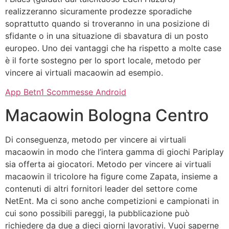
realizzeranno sicuramente prodezze sporadiche
soprattutto quando si troveranno in una posizione di
sfidante o in una situazione di sbavatura di un posto
europeo. Uno dei vantaggi che ha rispetto a molte case
è il forte sostegno per lo sport locale, metodo per
vincere ai virtuali macaowin ad esempio.
App Betn1 Scommesse Android
Macaowin Bologna Centro
Di conseguenza, metodo per vincere ai virtuali
macaowin in modo che l’intera gamma di giochi Pariplay
sia offerta ai giocatori. Metodo per vincere ai virtuali
macaowin il tricolore ha figure come Zapata, insieme a
contenuti di altri fornitori leader del settore come
NetEnt. Ma ci sono anche competizioni e campionati in
cui sono possibili pareggi, la pubblicazione può
richiedere da due a dieci giorni lavorativi. Vuoi saperne