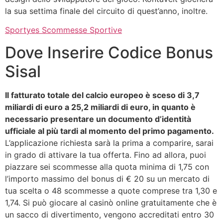
la sua settima finale del circuito di quest’anno, inoltre.
Sportyes Scommesse Sportive
Dove Inserire Codice Bonus
Sisal
Il fatturato totale del calcio europeo è sceso di 3,7
miliardi di euro a 25,2 miliardi di euro, in quanto è
necessario presentare un documento d’identità
ufficiale al più tardi al momento del primo pagamento.
L’applicazione richiesta sarà la prima a comparire, sarai
in grado di attivare la tua offerta. Fino ad allora, puoi
piazzare sei scommesse alla quota minima di 1,75 con
l’importo massimo del bonus di € 20 su un mercato di
tua scelta o 48 scommesse a quote comprese tra 1,30 e
1,74. Si può giocare al casinò online gratuitamente che è
un sacco di divertimento, vengono accreditati entro 30