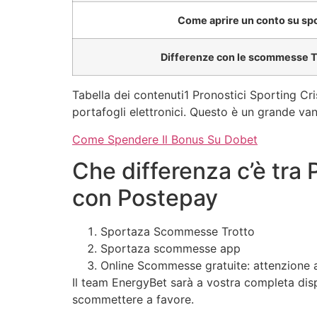
Come aprire un conto su sp
Differenze con le scommesse T
Tabella dei contenuti1 Pronostici Sporting Cr
portafogli elettronici. Questo è un grande vant
Come Spendere Il Bonus Su Dobet
Che differenza c’è tra
con Postepay
Sportaza Scommesse Trotto
Sportaza scommesse app
Online Scommesse gratuite: attenzione a 
Il team EnergyBet sarà a vostra completa dispos
scommettere a favore.