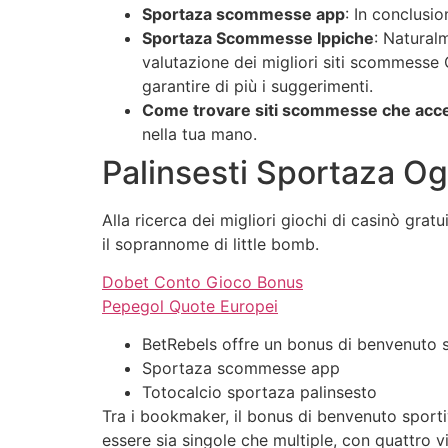
Sportaza scommesse app
:
In conclusio
Sportaza Scommesse Ippiche
:
Naturalm
valutazione dei migliori siti scommess
garantire di più i suggerimenti.
Come trovare siti scommesse che accet
nella tua mano.
Palinsesti Sportaza Og
Alla ricerca dei migliori giochi di casinò grat
il soprannome di little bomb.
Dobet Conto Gioco Bonus
Pepegol Quote Europei
BetRebels offre un bonus di benvenut
Sportaza scommesse app
Totocalcio sportaza palinsesto
Tra i bookmaker, il bonus di benvenuto spor
essere sia singole che multiple, con quattro v