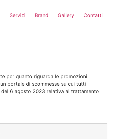
a
Servizi
Brand
Gallery
Contatti
uote per quanto riguarda le promozioni
un portale di scommesse su cui tutti
 del 6 agosto 2023 relativa al trattamento
.