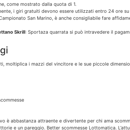
ne, come mostrato dalla quota di 1.
ente, i giri gratuiti devono essere utilizzati entro 24 ore s
e Campionato San Marino, è anche consigliabile fare affid
tano Skrill
:
Sportaza quarrata si può intravedere il pagame
gi
uiti, moltiplica i mazzi del vincitore e le sue piccole dimens
o scommesse
tivo è abbastanza attraente e divertente per chi ama scom
ittorie e un pareggio. Better scommesse Lottomatica. L’attua