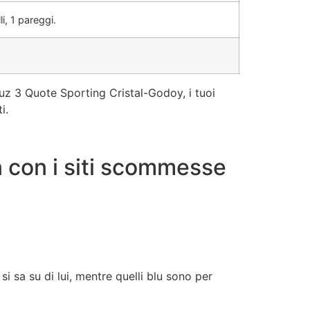
i, 1 pareggi.
uz 3 Quote Sporting Cristal-Godoy, i tuoi
i.
n con i siti scommesse
si sa su di lui, mentre quelli blu sono per