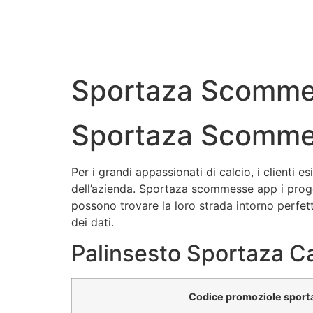
Vai
al
contenuto
Sportaza Scomme
Sportaza Scomme
Per i grandi appassionati di calcio, i clienti
dell’azienda. Sportaza scommesse app i prog
possono trovare la loro strada intorno perfet
dei dati.
Palinsesto Sportaza Cal
Codice promoziole sport