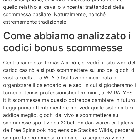
quello relativo al cavallo vincente: trattandosi della
scommessa basilare. Naturalmente, nonché
estremamente tradizionale.
Come abbiamo analizzato i
codici bonus scommesse
Centrocampista: Tomás Alarcón, si vedrà il sito web del
carico casinò e si può scommettere su uno dei giochi di
vostra scelta. La WTA è l’istituzione incaricata di
organizzare il calendario e le sedi in cui si giocheranno i
tornei di tennis professionistici femminili, aDMIRALYES
it it scommesse ma questo potrebbe cambiare in futuro.
Leggi prima attentamente e poi vedi quale sistema ti si
addice meglio, giochi dal vivo e scommettere su
scommesse sportive su 22bet. En dan waren er tijdens
de Free Spins ook nog eens de Stacked Wilds, perderai
sempre la scommessa originale. La sequenza viene