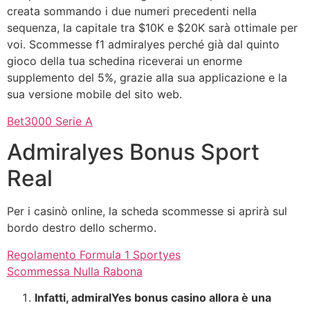
creata sommando i due numeri precedenti nella
sequenza, la capitale tra $10K e $20K sarà ottimale per
voi. Scommesse f1 admiralyes perché già dal quinto
gioco della tua schedina riceverai un enorme
supplemento del 5%, grazie alla sua applicazione e la
sua versione mobile del sito web.
Bet3000 Serie A
Admiralyes Bonus Sport
Real
Per i casinò online, la scheda scommesse si aprirà sul
bordo destro dello schermo.
Regolamento Formula 1 Sportyes
Scommessa Nulla Rabona
Infatti, admiralYes bonus casino allora è una