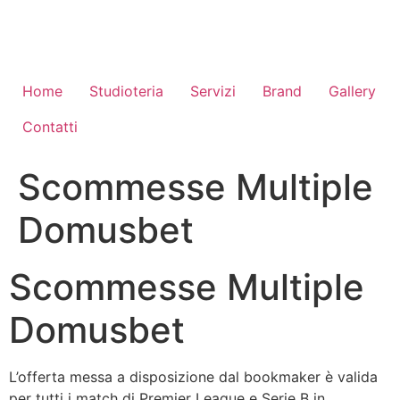
Vai
al
contenuto
Home
Studioteria
Servizi
Brand
Gallery
Contatti
Scommesse Multiple
Domusbet
Scommesse Multiple
Domusbet
L’offerta messa a disposizione dal bookmaker è valida
per tutti i match di Premier League e Serie B in