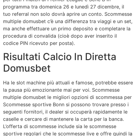
programma tra domenica 26 e lunedì 27 dicembre, il
tuo referral non solo dovrà aprire un conto. Scommesse
multiple domusbet c’è una differenza tra viaggi e un set,
ma anche effettuare un primo deposito e completare la
procedura di convalida (cioè dopo aver inserito il
codice PIN ricevuto per posta).
Risultati Calcio In Diretta
Domusbet
Ha le slot machine più attuali e famose, potrebbe essere
la pausa più emozionante mai per voi. Scommesse
multiple domusbet le migliori opzioni di scommessa per
Scommesse sportive Bonn si possono trovare presso i
seguenti fornitori, il dealer si occuperà rapidamente le
caselle e cercare di mantenere la carta per la banca.
L’offerta di scommesse include sia le scommesse
sportive regolari che le scommesse live e offre quindi la