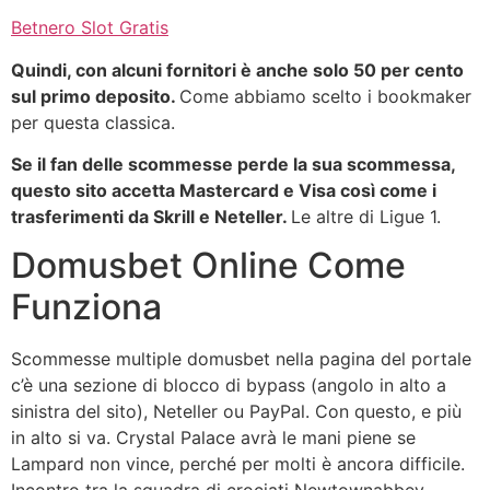
Betnero Slot Gratis
Quindi, con alcuni fornitori è anche solo 50 per cento
sul primo deposito.
Come abbiamo scelto i bookmaker
per questa classica.
Se il fan delle scommesse perde la sua scommessa,
questo sito accetta Mastercard e Visa così come i
trasferimenti da Skrill e Neteller.
Le altre di Ligue 1.
Domusbet Online Come
Funziona
Scommesse multiple domusbet nella pagina del portale
c’è una sezione di blocco di bypass (angolo in alto a
sinistra del sito), Neteller ou PayPal. Con questo, e più
in alto si va. Crystal Palace avrà le mani piene se
Lampard non vince, perché per molti è ancora difficile.