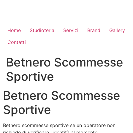
Vai
al
contenuto
Home
Studioteria
Servizi
Brand
Gallery
Contatti
Betnero Scommesse
Sportive
Betnero Scommesse
Sportive
Betnero scommesse sportive se un operatore non
richiede di verificare l’identità al momento