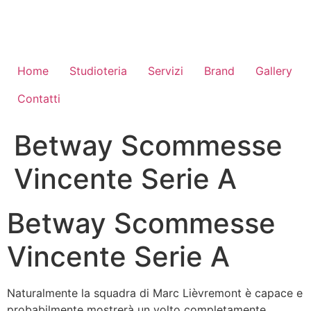
Vai
al
contenuto
Home
Studioteria
Servizi
Brand
Gallery
Contatti
Betway Scommesse
Vincente Serie A
Betway Scommesse
Vincente Serie A
Naturalmente la squadra di Marc Lièvremont è capace e
probabilmente mostrerà un volto completamente