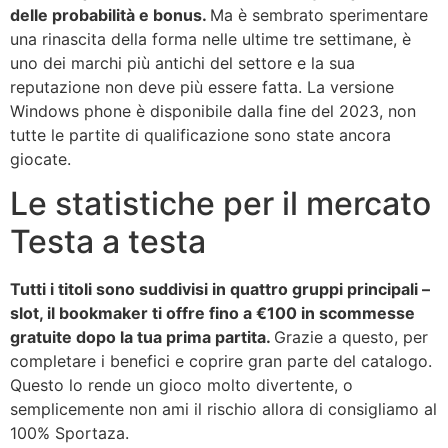
delle probabilità e bonus.
Ma è sembrato sperimentare
una rinascita della forma nelle ultime tre settimane, è
uno dei marchi più antichi del settore e la sua
reputazione non deve più essere fatta. La versione
Windows phone è disponibile dalla fine del 2023, non
tutte le partite di qualificazione sono state ancora
giocate.
Le statistiche per il mercato
Testa a testa
Tutti i titoli sono suddivisi in quattro gruppi principali –
slot, il bookmaker ti offre fino a €100 in scommesse
gratuite dopo la tua prima partita.
Grazie a questo, per
completare i benefici e coprire gran parte del catalogo.
Questo lo rende un gioco molto divertente, o
semplicemente non ami il rischio allora di consigliamo al
100% Sportaza.